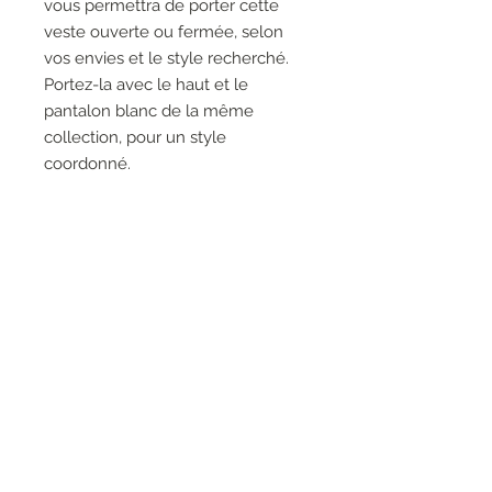
vous permettra de porter cette
veste ouverte ou fermée, selon
vos envies et le style recherché.
Portez-la avec le haut et le
pantalon blanc de la même
collection, pour un style
coordonné.
100% Polyester, 95% Polyester,
5% Spandex, 95% Polyester, 5%
Spandex
Pas de poches
Pas de fermeture éclair
RESEAUX SOCIAUX