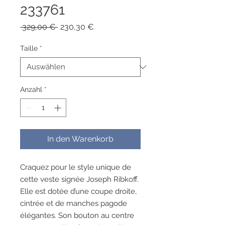
233761
Standardpreis
Sale-
 329,00 € 
230,30 €
Preis
Taille
*
Anzahl
*
In den Warenkorb
Craquez pour le style unique de
cette veste signée Joseph Ribkoff.
Elle est dotée d’une coupe droite,
cintrée et de manches pagode
élégantes. Son bouton au centre