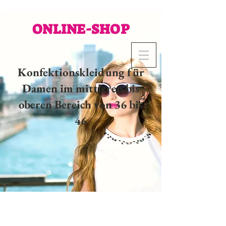
ONLINE-SHOP
Konfektionskleidung für
Damen im mittleren bis
oberen Bereich von 36 bis
46
02 32 37 53 23 - 48
rue
Joséphine, 27000 Evreux