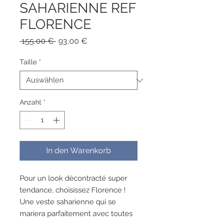
SAHARIENNE REF
FLORENCE
Standardpreis
Sale-
 155,00 € 
93,00 €
Preis
Taille
*
Anzahl
*
In den Warenkorb
Pour un look décontracté super
tendance, choisissez Florence !
Une veste saharienne qui se
mariera parfaitement avec toutes