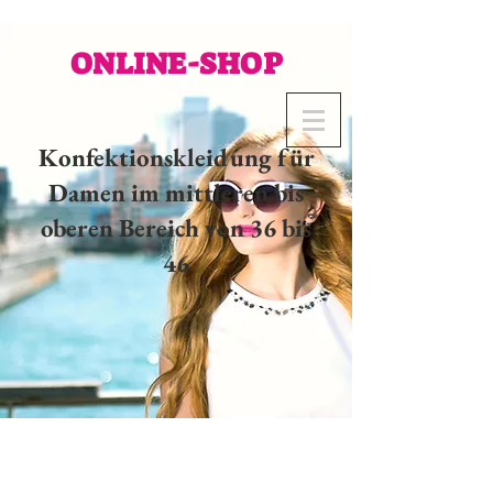
ONLINE-SHOP
Konfektionskleidung für
Damen im mittleren bis
oberen Bereich von 36 bis
46
02 32 37 53 23 - 48
rue
Joséphine, 27000 Evreux