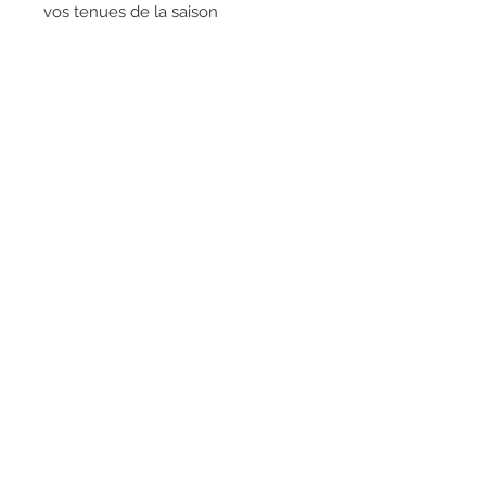
vos tenues de la saison
printemps/été. Les détails
auxquels vous ne pourrez pas
résister ? Les poches pratiques et
élégantes
RESEAUX SOCIAUX
S'inscrire à la newsletter
Rejoindre