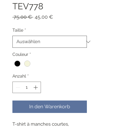
TEV778
Standardpreis
Sale-
 75,00 € 
45,00 €
Preis
Taille
*
Couleur
*
Anzahl
*
In den Warenkorb
T-shirt à manches courtes,
encolure ronde, imprimé avec