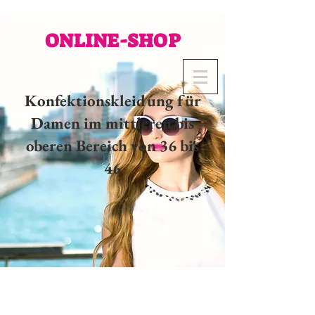
ONLINE-SHOP
Konfektionskleidung für
Damen im mittleren bis
oberen Bereich von 36 bis
46
02 32 37 53 23 - 48
rue
Joséphine, 27000 Evreux