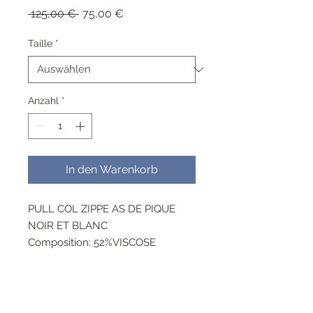
Standardpreis
Sale-
 125,00 € 
75,00 €
Preis
Taille
*
Anzahl
*
In den Warenkorb
PULL COL ZIPPE AS DE PIQUE
NOIR ET BLANC
Composition: 52%VISCOSE
22%NYLON 26%NANO
AW317