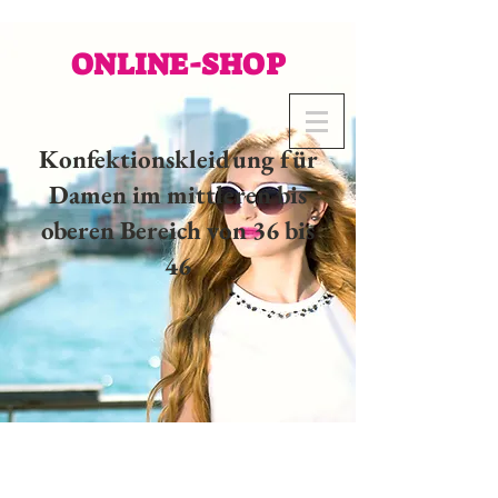
ONLINE-SHOP
Konfektionskleidung für
Damen im mittleren bis
oberen Bereich von 36 bis
46
02 32 37 53 23 - 48
rue
Joséphine, 27000 Evreux