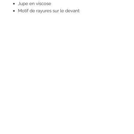
Jupe en viscose
Motif de rayures sur le devant
Ceinture élastique
Mini logo en métal
RESEAUX SOCIAUX
S'inscrire à la newsletter