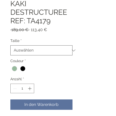
KAKI
DESTRUCTUREE
REF: TA4179
Standardpreis
Sale-
 189,00 € 
113,40 €
Preis
Taille
*
Couleur
*
Anzahl
*
In den Warenkorb