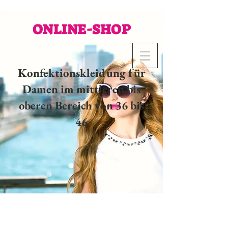
ONLINE-SHOP
Konfektionskleidung für
Damen im mittleren bis
oberen Bereich von 36 bis
46
02 32 37 53 23 - 48
rue
Joséphine, 27000 Evreux