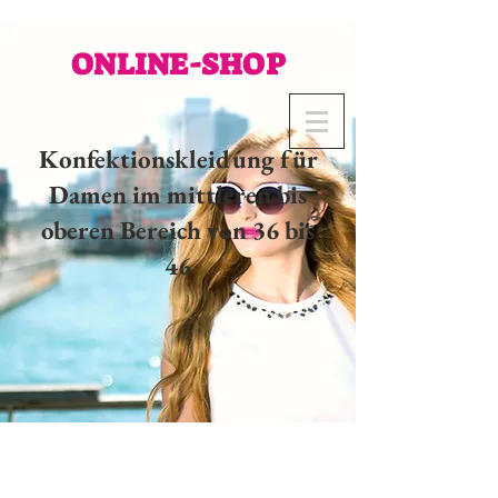
ONLINE-SHOP
Konfektionskleidung für
Damen im mittleren bis
oberen Bereich von 36 bis
46
02 32 37 53 23 - 48
rue
Joséphine, 27000 Evreux