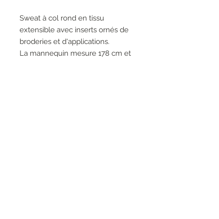
Sweat à col rond en tissu
extensible avec inserts ornés de
broderies et d'applications.
La mannequin mesure 178 cm et
porte une taille S
La taille du vêtement correspond
aux mensurations indiquées
Composition :
100 % polyester
RESEAUX SOCIAUX