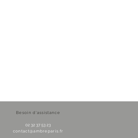
Besoin d'assistance
02 32 37 53 23
contact@ambreparis.fr