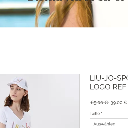
LIU-JO-SP
LOGO REF 
Standard
 65,00 € 
39,00 €
Taille
*
Auswählen