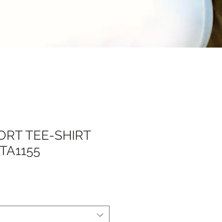
ORT TEE-SHIRT
TA1155
preis
Sale-
Preis