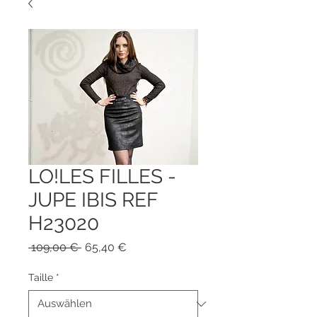
LO!LES FILLES -
JUPE IBIS REF
H23020
Standardpreis
Sale-
 109,00 € 
65,40 €
Preis
Taille
*