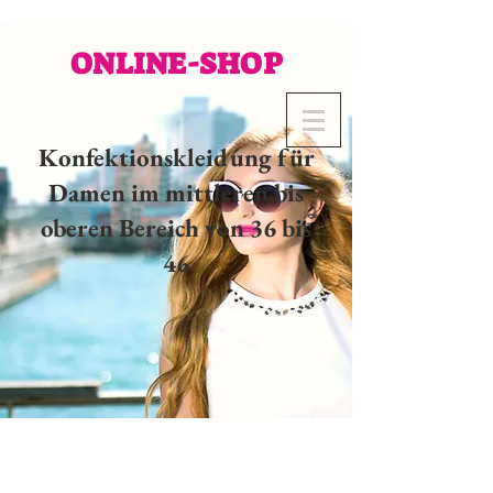
ONLINE-SHOP
Konfektionskleidung für
Damen im mittleren bis
oberen Bereich von 36 bis
46
02 32 37 53 23 - 48
rue
Joséphine, 27000 Evreux