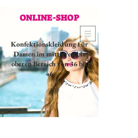
ONLINE-SHOP
Konfektionskleidung für
Damen im mittleren bis
oberen Bereich von 36 bis
46
02 32 37 53 23 - 48
rue
Joséphine, 27000 Evreux