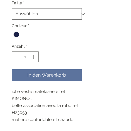
Taille
*
Couleur
*
Anzahl
*
In den Warenkorb
jolie veste matelasée effet
KIMONO ,
belle association avec la robe ref
H23053
matière confortable et chaude
77%POLYESTER 21% COTON 2%