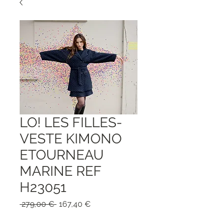
LO! LES FILLES-
VESTE KIMONO
ETOURNEAU
MARINE REF
H23051
Standardpreis
Sale-
 279,00 € 
167,40 €
Preis