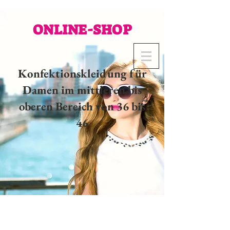
ONLINE-SHOP
Konfektionskleidung für
Damen im mittleren bis
oberen Bereich von 36 bis
46
02 32 37 53 23 - 48
rue
Joséphine, 27000 Evreux