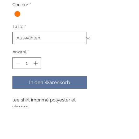
Couleur
*
Taille
*
Anzahl
*
In den Warenkorb
tee shirt imprimé polyester et
viscose
lavable a 40° pas de repassage