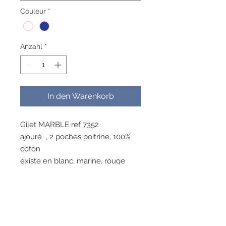
Couleur
*
Anzahl
*
In den Warenkorb
Gilet MARBLE ref 7352
ajouré , 2 poches poitrine, 100%
coton
existe en blanc, marine, rouge
lavable a 30°repassage doux