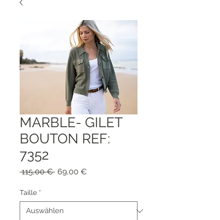
MARBLE- GILET
BOUTON REF:
7352
Standardpreis
Sale-
 115,00 € 
69,00 €
Preis
Taille
*