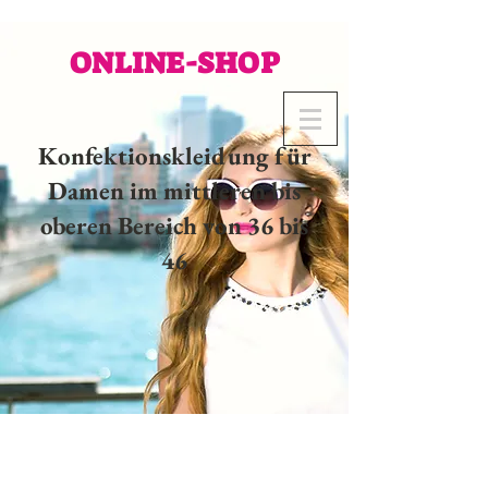
ONLINE-SHOP
Konfektionskleidung für
Damen im mittleren bis
oberen Bereich von 36 bis
46
02 32 37 53 23 - 48
rue
Joséphine, 27000 Evreux