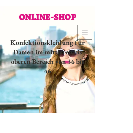
ONLINE-SHOP
Konfektionskleidung für
Damen im mittleren bis
oberen Bereich von 36 bis
46
02 32 37 53 23 - 48
rue
Joséphine, 27000 Evreux