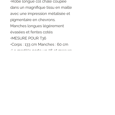
•Robe longue col chale coupée
dans un magnifique tissu en maille
avec une impression métalisée et
pigmentaire en chevrons.
Manches longues légérement
évasées et fentes cotés
•MESURE POUR T36
•Corps : 133 cm Manches : 60 cm
•Le modèle porte un 36 et mesure
1m78
•LAVAGE ET REPASSAGE SUR
ENVERS
•MACHINE WASH 30°
•92% Polyamide 4% Metal 4%
Elasthanne