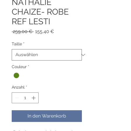
NATHALIE
CHAIZE- ROBE
REF LESTI
Standardpreis
Sale-
 259,00 € 
155,40 €
Preis
Taille
*
Couleur
*
Anzahl
*
In den Warenkorb