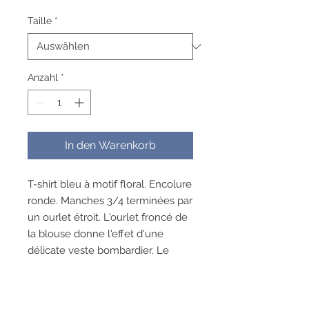
Preis
Taille
*
Anzahl
*
In den Warenkorb
T-shirt bleu à motif floral. Encolure
ronde. Manches 3/4 terminées par
un ourlet étroit. L'ourlet froncé de
la blouse donne l'effet d'une
délicate veste bombardier. Le
modèle Clara présente une coupe
décontractée et moderne.