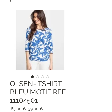
OLSEN- TSHIRT
BLEU MOTIF REF :
11104501
Standardpreis
Sale-
 65,00 € 
39,00 €