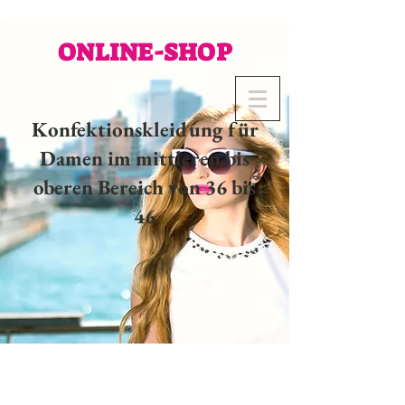
ONLINE-SHOP
Konfektionskleidung für
Damen im mittleren bis
oberen Bereich von 36 bis
46
02 32 37 53 23 - 48
rue
Joséphine, 27000 Evreux