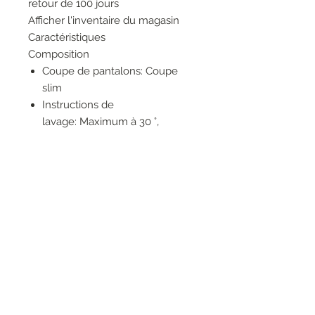
retour de 100 jours
Afficher l'inventaire du magasin
Caractéristiques
Composition
Coupe de pantalons: Coupe
slim
Instructions de
lavage: Maximum à 30 °,
programme doux
Instructions de
repassage: Repasser à chaud
(max. 110° C)
Instructions de séchage: Ne
pas mettre au sèche-linge
Matériau: 93 % coton / 5 %
élastomultiester / 2 %
élasthanne
Nettoyage
chimique: Nettoyage à sec par