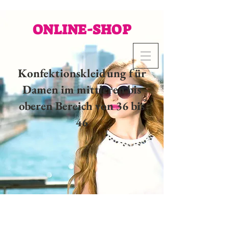
ONLINE-SHOP
Konfektionskleidung für
Damen im mittleren bis
oberen Bereich von 36 bis
46
02 32 37 53 23 - 48
rue
Joséphine, 27000 Evreux