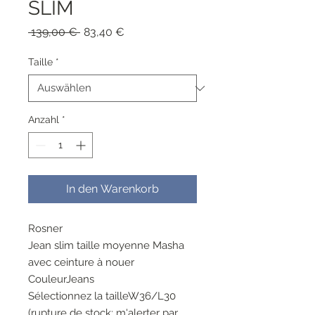
SLIM
Standardpreis
Sale-
 139,00 € 
83,40 €
Preis
Taille
*
Anzahl
*
In den Warenkorb
Rosner
Jean slim taille moyenne Masha
avec ceinture à nouer
CouleurJeans
Sélectionnez la tailleW36/L30
(rupture de stock; m'alerter par