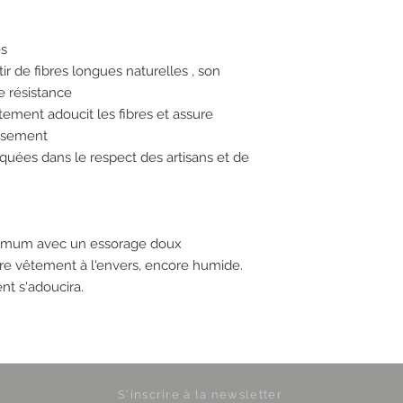
es
tir de fibres longues naturelles , son
e résistance
tement adoucit les fibres et assure
issement
iquées dans le respect des artisans et de
ximum avec un essorage doux
otre vêtement à l'envers, encore humide.
nt s'adoucira.
S'inscrire à la newsletter