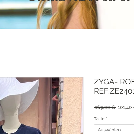
ZYGA- ROB
REF:ZE24
Standar
 169,00 € 
101,40
Taille
*
Auswählen