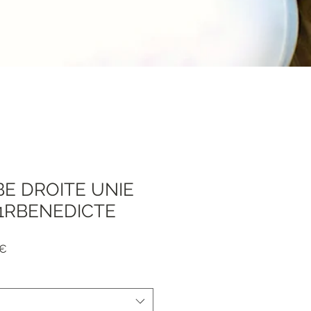
E DROITE UNIE
01RBENEDICTE
dpreis
Sale-
 €
Preis