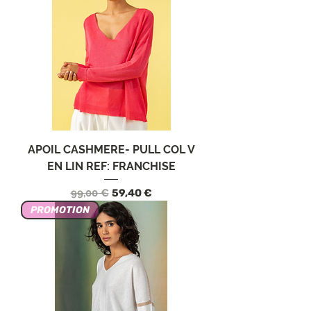
APOIL CASHMERE- PULL COL V
EN LIN REF: FRANCHISE
Prezzo regolare
Prezzo scontato
99,00 €
59,40 €
PROMOTION