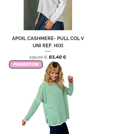
APOIL CASHMERE- PULL COL V
UNI REF: HIXI
Prezzo regolare
Prezzo scontato
139,00 €
83,40 €
PROMOTION