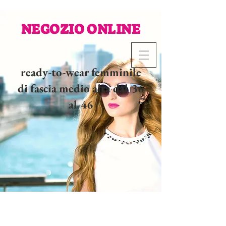
NEGOZIO ONLINE
ready-to-wear femminile
di fascia medio alta dal 36
al 46
02 32 37 53 23 - 48
rue
Joséphine, 27000 Evreux