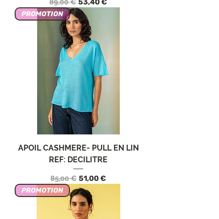
Prezzo regolare
Prezzo scontato
89,00 €
53,40 €
PROMOTION
APOIL CASHMERE- PULL EN LIN
REF: DECILITRE
Prezzo regolare
Prezzo scontato
85,00 €
51,00 €
PROMOTION