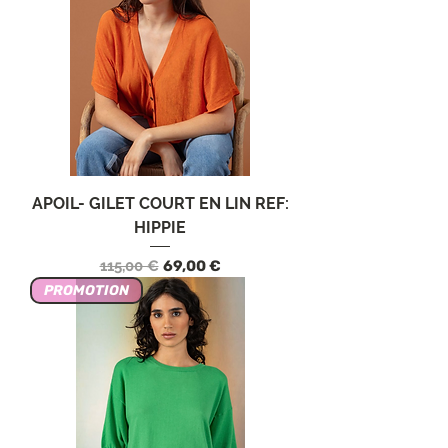
APOIL- GILET COURT EN LIN REF:
HIPPIE
Prezzo regolare
Prezzo scontato
115,00 €
69,00 €
PROMOTION