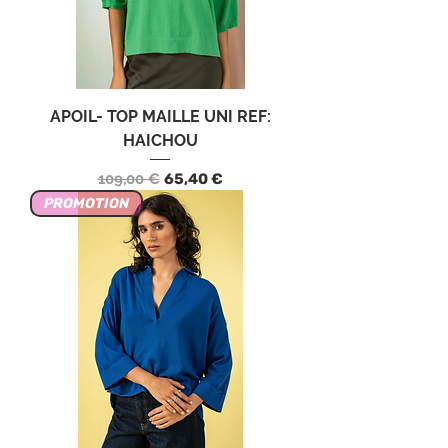
APOIL- TOP MAILLE UNI REF:
HAICHOU
Prezzo regolare
Prezzo scontato
109,00 €
65,40 €
PROMOTION