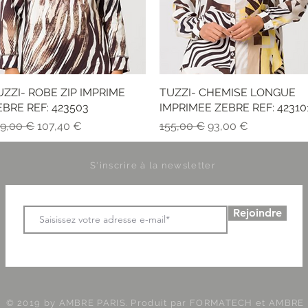
UZZI- ROBE ZIP IMPRIME
Vista rapida
TUZZI- CHEMISE LONGUE
Vista rapida
EBRE REF: 423503
IMPRIMEE ZEBRE REF: 42310
ezzo regolare
Prezzo scontato
Prezzo regolare
Prezzo scontato
79,00 €
107,40 €
155,00 €
93,00 €
S'inscrire à la newsletter
Rejoindre
© 2019 by AMBRE PARIS. Produit par
FORMATECH et AMBRE