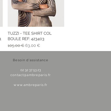
TUZZI - TEE SHIRT COL
Vista rapida
1
BOULE REF: 423403
Prezzo regolare
Prezzo scontato
105,00 €
63,00 €
Besoin d'assistance
02 32 37 53 23
contact@ambreparis.fr
www.ambreparis.fr