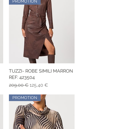
PROMOTION
TUZZI- ROBE SIMILI MARRON
Vista rapida
REF: 423504
Prezzo regolare
Prezzo scontato
209,00 €
125,40 €
PROMOTION