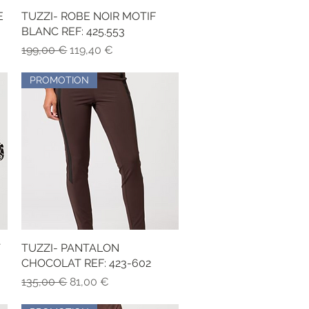
E
TUZZI- ROBE NOIR MOTIF
Vista rapida
BLANC REF: 425.553
Prezzo regolare
Prezzo scontato
199,00 €
119,40 €
PROMOTION
T
TUZZI- PANTALON
Vista rapida
3
CHOCOLAT REF: 423-602
Prezzo regolare
Prezzo scontato
135,00 €
81,00 €