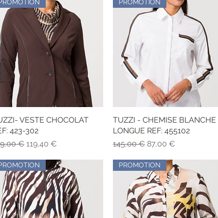
PROMOTION
PROMOTION
UZZI- VESTE CHOCOLAT
Vista rapida
TUZZI - CHEMISE BLANCHE
Vista rapida
EF: 423-302
LONGUE REF: 455102
ezzo regolare
Prezzo scontato
Prezzo regolare
Prezzo scontato
99,00 €
119,40 €
145,00 €
87,00 €
PROMOTION
PROMOTION