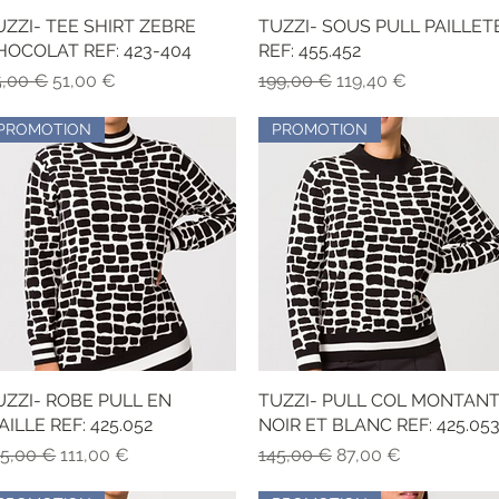
UZZI- TEE SHIRT ZEBRE
Vista rapida
TUZZI- SOUS PULL PAILLET
Vista rapida
HOCOLAT REF: 423-404
REF: 455.452
ezzo regolare
Prezzo scontato
Prezzo regolare
Prezzo scontato
5,00 €
51,00 €
199,00 €
119,40 €
PROMOTION
PROMOTION
UZZI- ROBE PULL EN
Vista rapida
TUZZI- PULL COL MONTAN
Vista rapida
AILLE REF: 425.052
NOIR ET BLANC REF: 425.05
ezzo regolare
Prezzo scontato
Prezzo regolare
Prezzo scontato
85,00 €
111,00 €
145,00 €
87,00 €