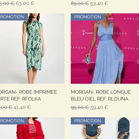
ezzo regolare
Prezzo scontato
Prezzo regolare
Prezzo scontato
5,00 €
63,00 €
89,00 €
53,40 €
PROMOTION
PROMOTION
RGAN- ROBE IMPRIMEE
Vista rapida
MORGAN- ROBE LONGUE
Vista rapida
RTE REF: RFOLKA
BLEU CIEL REF: RLOUNA
ezzo regolare
Prezzo scontato
Prezzo regolare
Prezzo scontato
,00 €
41,40 €
99,00 €
59,40 €
PROMOTION
PROMOTION