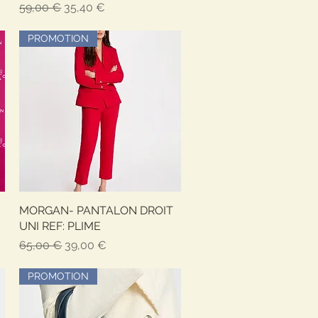
Prezzo regolare
Prezzo scontato
59,00 €
35,40 €
PROMOTION
MORGAN- PANTALON DROIT
Vista rapida
UNI REF: PLIME
Prezzo regolare
Prezzo scontato
65,00 €
39,00 €
PROMOTION