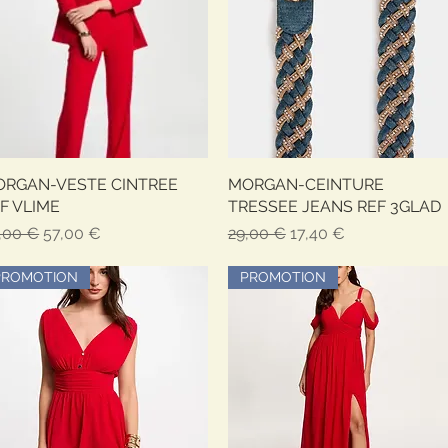
RGAN-VESTE CINTREE
Vista rapida
MORGAN-CEINTURE
Vista rapida
F VLIME
TRESSEE JEANS REF 3GLAD
ezzo regolare
Prezzo scontato
Prezzo regolare
Prezzo scontato
,00 €
57,00 €
29,00 €
17,40 €
PROMOTION
PROMOTION