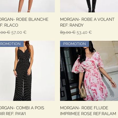
ORGAN- ROBE BLANCHE
Vista rapida
MORGAN- ROBE A VOLANT
Vista rapida
F: RLACO
REF: RANDY
ezzo regolare
Prezzo scontato
Prezzo regolare
Prezzo scontato
,00 €
57,00 €
89,00 €
53,40 €
PROMOTION
PROMOTION
RGAN- COMBI A POIS
Vista rapida
MORGAN- ROBE FLUIDE
Vista rapida
IR REF: PAWI
IMPRIMEE ROSE REF:RALAM