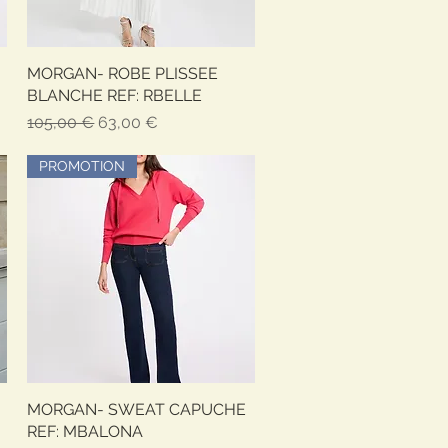
MORGAN- ROBE PLISSEE
Vista rapida
BLANCHE REF: RBELLE
Prezzo regolare
Prezzo scontato
105,00 €
63,00 €
PROMOTION
MORGAN- SWEAT CAPUCHE
Vista rapida
REF: MBALONA