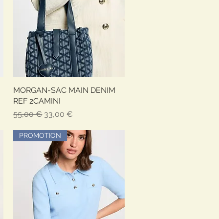
MORGAN-SAC MAIN DENIM
Vista rapida
REF 2CAMINI
Prezzo regolare
Prezzo scontato
55,00 €
33,00 €
PROMOTION