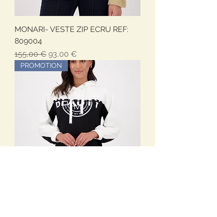
MONARI- VESTE ZIP ECRU REF:
809004
Prezzo regolare
Prezzo scontato
155,00 €
93,00 €
PROMOTION
MONARI- ROBE CAPUCHE NOIR
ET BLANC REF: 809187