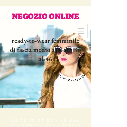
NEGOZIO ONLINE
ready-to-wear femminile
di fascia medio alta dal 36
al 46
02 32 37 53 23 - 48
rue
Joséphine, 27000 Evreux