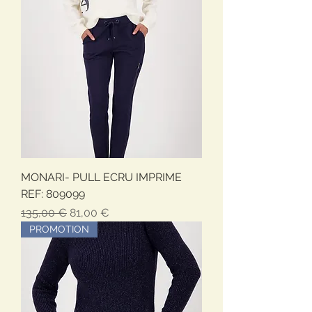
MONARI- PULL ECRU IMPRIME
REF: 809099
Prezzo regolare
Prezzo scontato
135,00 €
81,00 €
PROMOTION