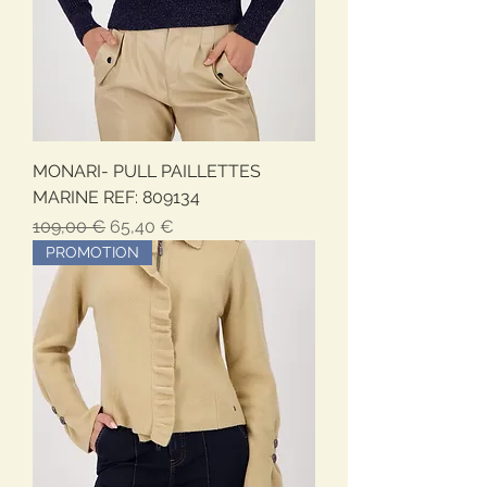
MONARI- PULL PAILLETTES
MARINE REF: 809134
Prezzo regolare
Prezzo scontato
109,00 €
65,40 €
PROMOTION