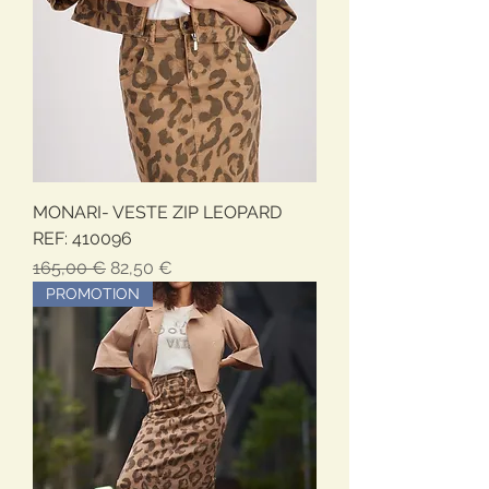
MONARI- VESTE ZIP LEOPARD
REF: 410096
Prezzo regolare
Prezzo scontato
165,00 €
82,50 €
PROMOTION