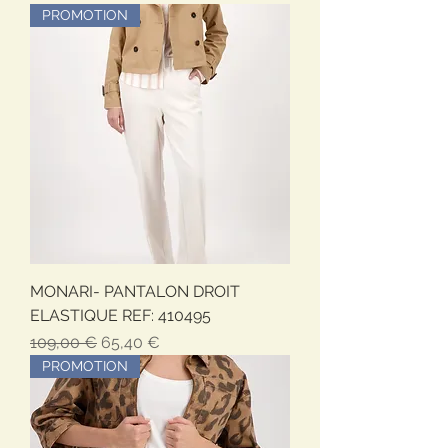
PROMOTION
MONARI- PANTALON DROIT
ELASTIQUE REF: 410495
Prezzo regolare
Prezzo scontato
109,00 €
65,40 €
PROMOTION