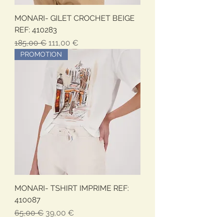
MONARI- GILET CROCHET BEIGE
REF: 410283
Prezzo regolare
Prezzo scontato
185,00 €
111,00 €
PROMOTION
MONARI- TSHIRT IMPRIME REF:
410087
Prezzo regolare
Prezzo scontato
65,00 €
39,00 €