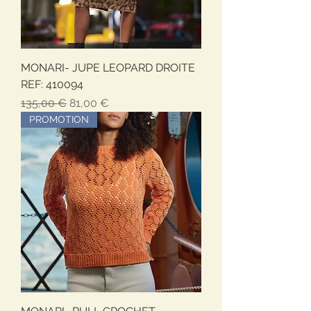
MONARI- JUPE LEOPARD DROITE
REF: 410094
Prezzo regolare
Prezzo scontato
135,00 €
81,00 €
PROMOTION