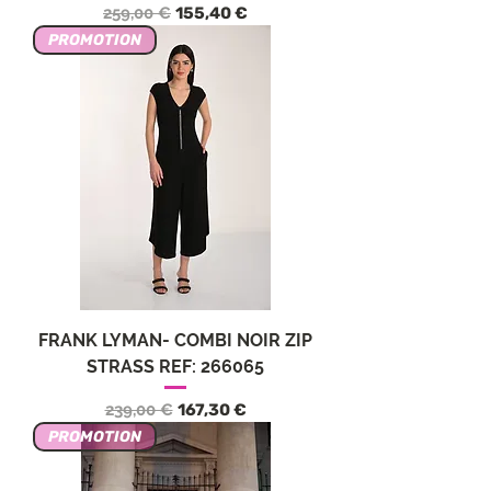
Prezzo regolare
Prezzo scontato
259,00 €
155,40 €
PROMOTION
FRANK LYMAN- COMBI NOIR ZIP
STRASS REF: 266065
Prezzo regolare
Prezzo scontato
239,00 €
167,30 €
PROMOTION