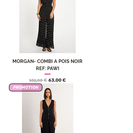
MORGAN- COMBI A POIS NOIR
REF: PAWI
Prezzo regolare
Prezzo scontato
105,00 €
63,00 €
PROMOTION