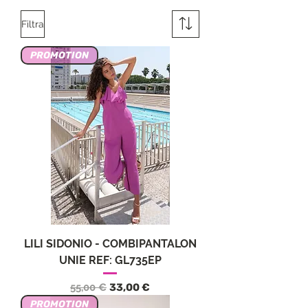
Filtra
PROMOTION
LILI SIDONIO - COMBIPANTALON
UNIE REF: GL735EP
Prezzo regolare
Prezzo scontato
55,00 €
33,00 €
PROMOTION