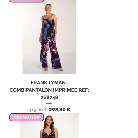
FRANK LYMAN-
COMBIPANTALON IMPRIMEE REF:
268248
Prezzo regolare
Prezzo scontato
419,00 €
293,30 €
PROMOTION