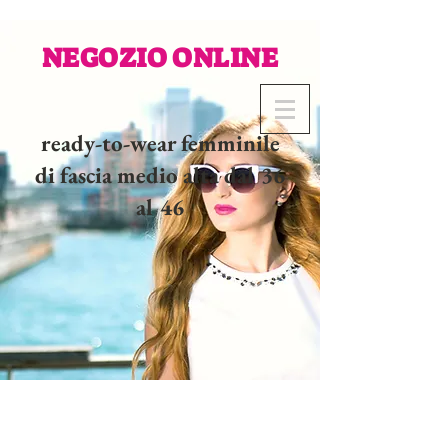
NEGOZIO ONLINE
ready-to-wear femminile
di fascia medio alta dal 36
al 46
02 32 37 53 23 - 48
rue
Joséphine, 27000 Evreux