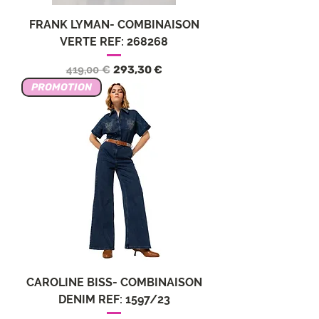
FRANK LYMAN- COMBINAISON
VERTE REF: 268268
Prezzo regolare
Prezzo scontato
419,00 €
293,30 €
PROMOTION
CAROLINE BISS- COMBINAISON
DENIM REF: 1597/23