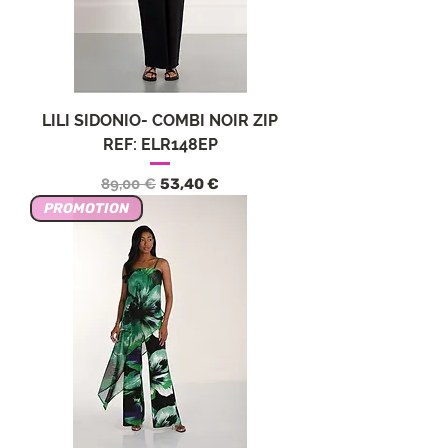
LILI SIDONIO- COMBI NOIR ZIP
REF: ELR148EP
Prezzo regolare
Prezzo scontato
89,00 €
53,40 €
PROMOTION