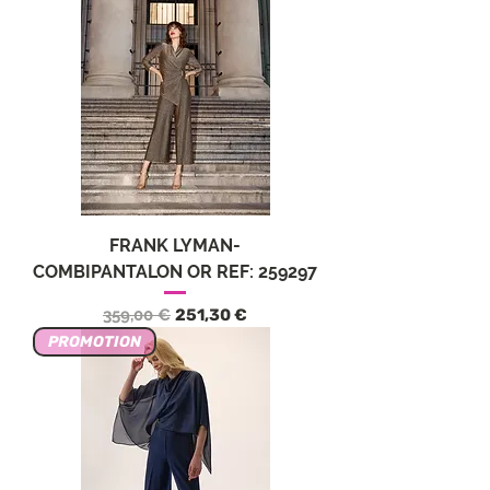
FRANK LYMAN-
COMBIPANTALON OR REF: 259297
Prezzo regolare
Prezzo scontato
359,00 €
251,30 €
PROMOTION