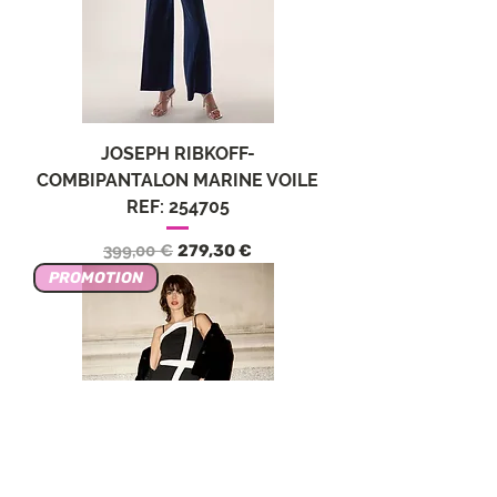
JOSEPH RIBKOFF-
COMBIPANTALON MARINE VOILE
REF: 254705
Prezzo regolare
Prezzo scontato
399,00 €
279,30 €
PROMOTION