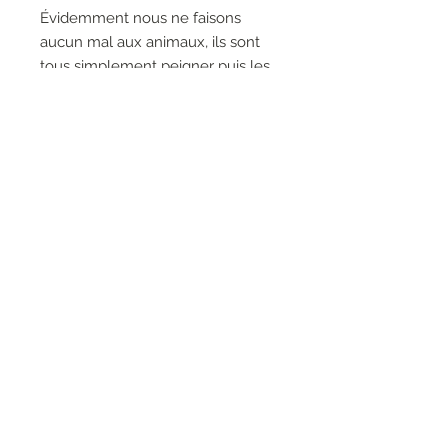
Évidemment nous ne faisons
aucun mal aux animaux, ils sont
tous simplement peigner puis les
poils récoltés sont tissés pour en
faire des pièces d’exception
( confort et longévité supérieur au
cachemire )
RESEAUX SOCIAUX
S'inscrire à la newsletter