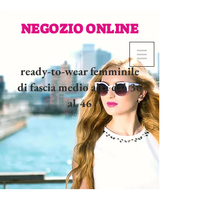
NEGOZIO ONLINE
ready-to-wear femminile
di fascia medio alta dal 36
al 46
02 32 37 53 23 - 48
rue
Joséphine, 27000 Evreux