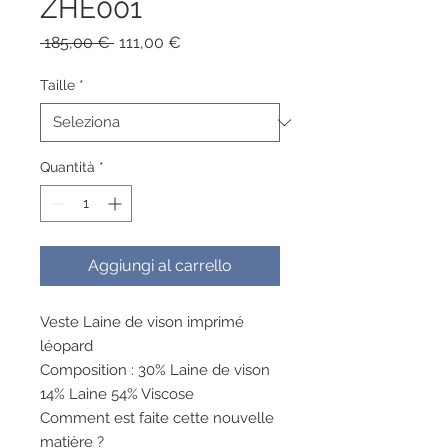
ZHE001
Prezzo
Prezzo
 185,00 € 
111,00 €
regolare
scontato
Taille
*
Quantità
*
Aggiungi al carrello
Veste Laine de vison imprimé
léopard
Composition : 30% Laine de vison
14% Laine 54% Viscose
Comment est faite cette nouvelle
matière ?