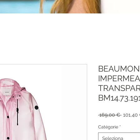
BEAUMONT
IMPERMEA
TRANSPAR
BM14.73.19
Prezzo
 169,00 € 
101,40
regolar
Catégorie
*
Seleziona