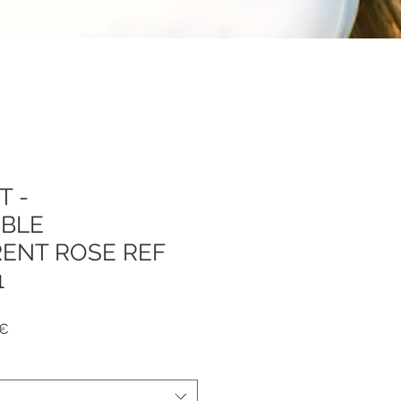
 -
BLE
ENT ROSE REF
1
Prezzo
 €
e
scontato