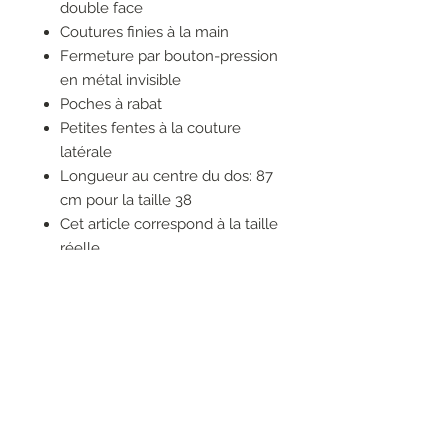
double face
Coutures finies à la main
Fermeture par bouton-pression
en métal invisible
Poches à rabat
Petites fentes à la couture
latérale
Longueur au centre du dos: 87
cm pour la taille 38
Cet article correspond à la taille
réelle
55 % Polyester, 45 % Laine
• Ne pas laver
• Ne pas blanchir
• Ne pas sécher en machine
• Refroidir le fer avec un
morceau de tissu
• Nettoyage à sec uniquement