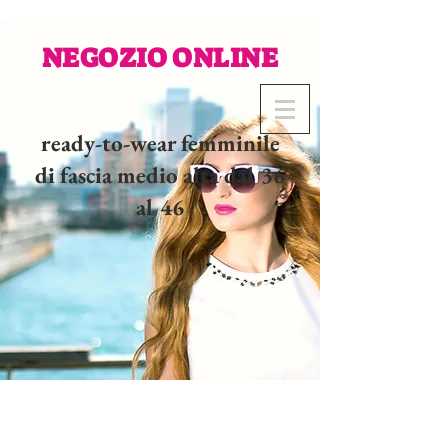
NEGOZIO ONLINE
ready-to-wear femminile
di fascia medio alta dal 36
al 46
02 32 37 53 23 - 48
rue
Joséphine, 27000 Evreux