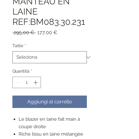
MANTEAU EN
LAINE
REF:BM083.30.231
Prezzo
Prezzo
 295,00 € 
177,00 €
regolare
scontato
Taille
*
Quantità
*
Aggiungi al carrello
Le blazer en laine fait main à
coupe droite
Riche tissu en laine mélangée