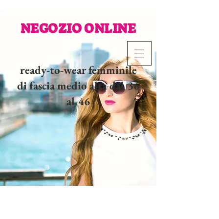
NEGOZIO ONLINE
ready-to-wear femminile
di fascia medio alta dal 36
al 46
02 32 37 53 23 - 48
rue
Joséphine, 27000 Evreux