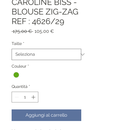
CAROLINE BISS -
BLOUSE ZIG-ZAG
REF : 4626/29
Prezzo
Prezzo
 175,00 € 
105,00 €
regolare
scontato
Taille
*
Couleur
*
Quantità
*
Aggiungi al carrello