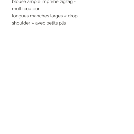
blouse ample imprimé zigzag -
multi couleur
longues manches larges « drop
shoulder » avec petits plis
fermeture à nœud au niveau de
l’encolure
crêpe viscose souple
68%viscose
32%polyester
RESEAUX SOCIAUX
S'inscrire à la newsletter