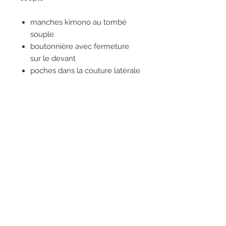
manches kimono au tombé
souple
boutonnière avec fermeture
sur le devant
poches dans la couture latérale
avec ceinture
élastique à la taille pour un
effet bouffant
sensation au toucher : soie
brillante
100% VISCOSE
RESEAUX SOCIAUX