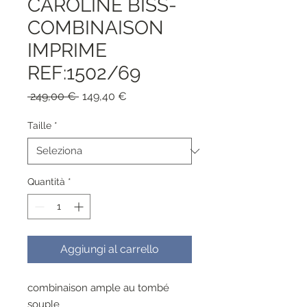
CAROLINE BISS-
COMBINAISON
IMPRIME
REF:1502/69
Prezzo
Prezzo
 249,00 € 
149,40 €
regolare
scontato
Taille
*
Quantità
*
Aggiungi al carrello
combinaison ample au tombé
souple