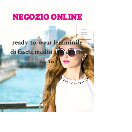
NEGOZIO ONLINE
ready-to-wear femminile
di fascia medio alta dal 36
al 46
02 32 37 53 23 - 48
rue
Joséphine, 27000 Evreux