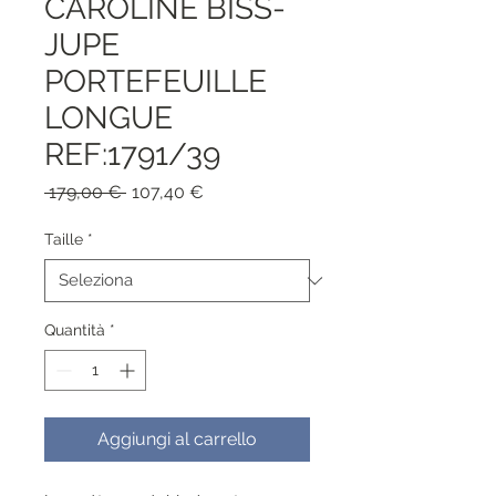
CAROLINE BISS-
JUPE
PORTEFEUILLE
LONGUE
REF:1791/39
Prezzo
Prezzo
 179,00 € 
107,40 €
regolare
scontato
Taille
*
Quantità
*
Aggiungi al carrello