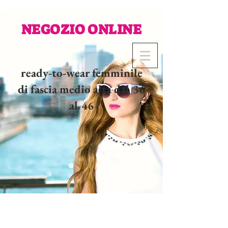
NEGOZIO ONLINE
ready-to-wear femminile
di fascia medio alta dal 36
al 46
02 32 37 53 23 - 48
rue
Joséphine, 27000 Evreux