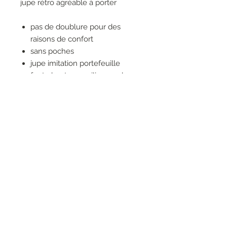
jupe rétro agréable à porter
pas de doublure pour des
raisons de confort
sans poches
jupe imitation portefeuille
fente haute au milieu, sur le
devant
avec ceinture
fermeture éclair invisible dans
la couture latérale
100% COTON
RESEAUX SOCIAUX