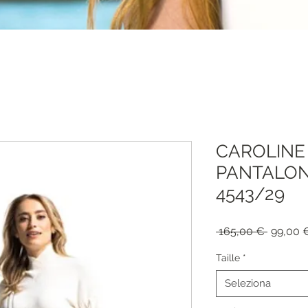
CAROLINE 
PANTALON
4543/29
Prezzo
 165,00 € 
99,00 
regolar
Taille
*
Seleziona