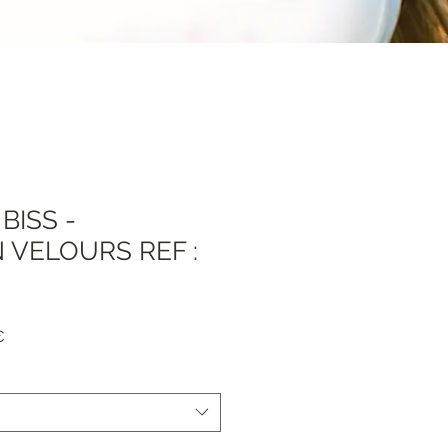
BISS -
 VELOURS REF :
Prezzo
€
e
scontato