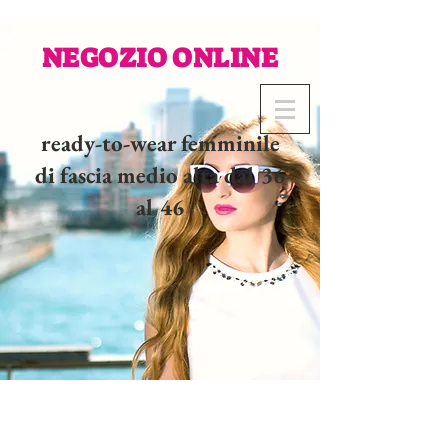
NEGOZIO ONLINE
ready-to-wear femminile
di fascia medio alta dal 36
al 46
02 32 37 53 23 - 48
rue
Joséphine, 27000 Evreux