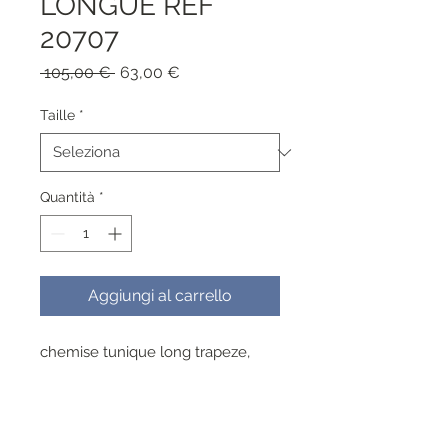
LONGUE REF
20707
Prezzo
Prezzo
 105,00 € 
63,00 €
regolare
scontato
Taille
*
Quantità
*
Aggiungi al carrello
chemise tunique long trapeze,
convient a toute morphologie
viscose , lavable a 30°