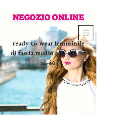
NEGOZIO ONLINE
ready-to-wear femminile
di fascia medio alta dal 36
al 46
02 32 37 53 23 - 48
rue
Joséphine, 27000 Evreux