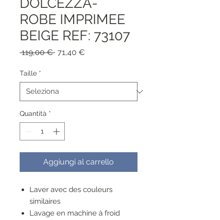
DOLCEZZA-
ROBE IMPRIMEE
BEIGE REF: 73107
Prezzo
Prezzo
 119,00 € 
71,40 €
regolare
scontato
Taille
*
Quantità
*
Aggiungi al carrello
Laver avec des couleurs
similaires
Lavage en machine à froid