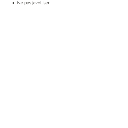
Ne pas javelliser
Ne pas sécher en machine
Repasser uniquement sur
l'envers
Ne pas nettoyer à sec
RESEAUX SOCIAUX
S'inscrire à la newsletter
Rejoindre