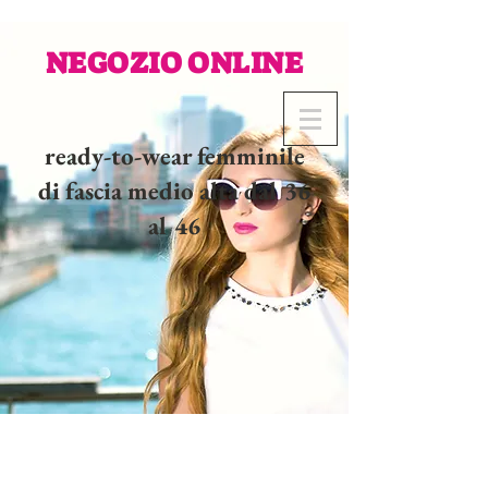
NEGOZIO ONLINE
ready-to-wear femminile
di fascia medio alta dal 36
al 46
02 32 37 53 23 - 48
rue
Joséphine, 27000 Evreux