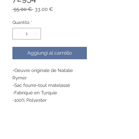
Prezzo
Prezzo
 55,00 € 
33,00 €
regolare
scontato
Quantità
*
Aggiungi al carrello
-Oeuvre originale de Natalie
Rymer
-Sac fourre-tout matelassé
-Fabriqué en Turquie
-100% Polyester
72954