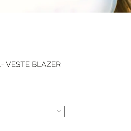
- VESTE BLAZER
Prezzo
€
e
scontato