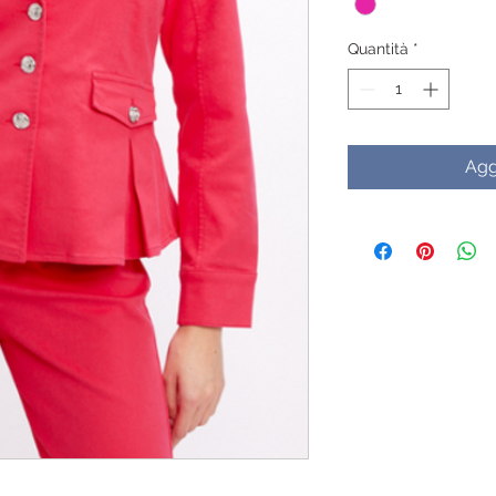
Quantità
*
Agg