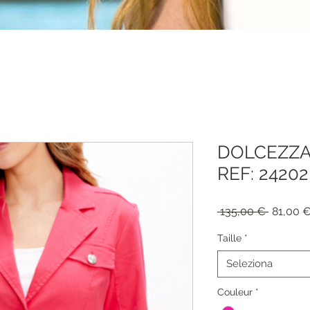
DOLCEZZA
REF: 24202
Prezzo
 135,00 € 
81,00 
regolar
Taille
*
Seleziona
Couleur
*