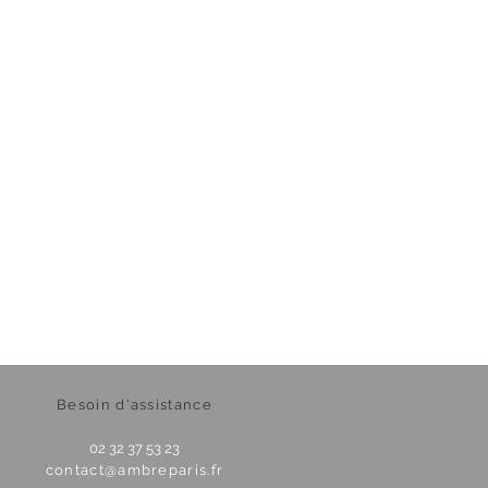
Besoin d'assistance
02 32 37 53 23
contact@ambreparis.fr