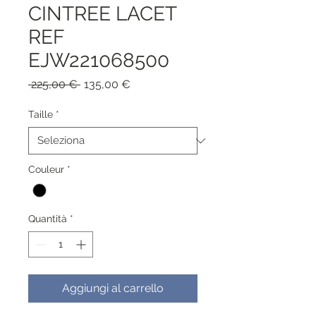
CINTREE LACET
REF
EJW221068500
Prezzo
Prezzo
 225,00 € 
135,00 €
regolare
scontato
Taille
*
Couleur
*
Quantità
*
Aggiungi al carrello