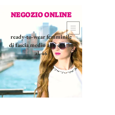
NEGOZIO ONLINE
ready-to-wear femminile
di fascia medio alta dal 36
al 46
02 32 37 53 23 - 48
rue
Joséphine, 27000 Evreux