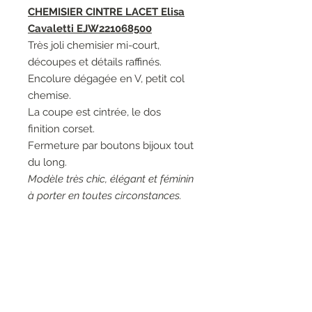
CHEMISIER CINTRE LACET Elisa
Cavaletti EJW221068500
Très joli chemisier mi-court,
découpes et détails raffinés.
Encolure dégagée en V, petit col
chemise.
La coupe est cintrée, le dos
finition corset.
Fermeture par boutons bijoux tout
du long.
Modèle très chic, élégant et féminin
à porter en toutes circonstances.
Couleurs: 02001 Nero, noir - 03149
Incontro, blanc cassé.
Matières: 98% Coton 2%
Elasthanne - 95% Viscose 5%
Elasthanne - 95% Viscose 5%
Elasthanne - 100% Polyester.