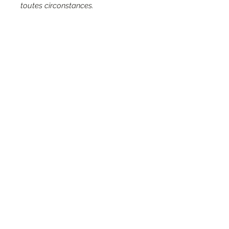
toutes circonstances.
Couleur: 16061, Sguardo, bleu ciel.
Matières: 100% Viscose. Doublure:
100% Polyester.
Entretien: Lavage à la main 30°.
RESEAUX SOCIAUX
S'inscrire à la newsletter
Rejoindre