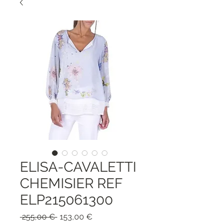
ELISA-CAVALETTI
CHEMISIER REF
ELP215061300
Prezzo
Prezzo
 255,00 € 
153,00 €