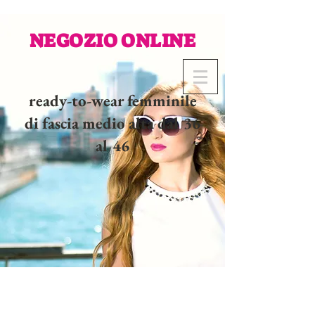
NEGOZIO ONLINE
ready-to-wear femminile
di fascia medio alta dal 36
al 46
02 32 37 53 23 - 48
rue
Joséphine, 27000 Evreux