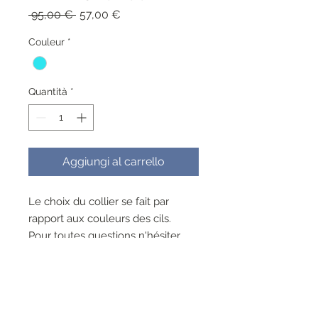
Prezzo
Prezzo
 95,00 € 
57,00 €
regolare
scontato
Couleur
*
Quantità
*
Aggiungi al carrello
Le choix du collier se fait par
rapport aux couleurs des cils.
Pour toutes questions n'hésiter
pas a contacter la boutique.