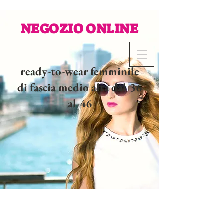
NEGOZIO ONLINE
ready-to-wear femminile
di fascia medio alta dal 36
al 46
02 32 37 53 23 - 48
rue
Joséphine, 27000 Evreux