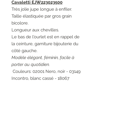
Cavaletti EJW223023500
Très jolie jupe longue à enfiler.
Taille élastiquée par gros grain
bicolore.
Longueur aux chevilles.
Le bas de l'ourlet est en rappel de
la ceinture, garniture bijouterie du
côté gauche.
Modèle élégant, féminin, facile à
porter au quotidien.
Couleurs: 02001 Nero, noir - 03149
Incontro, blanc cassé - 18067
Fumetto, bleu.
Matières: 50% Viscose 28%
Polyester 22% Polyamide - 63%
Viscose 20% Polyamide 17%
Polyester.
Entretien: Lavage à la main 30°.
Marque: Elisa Cavaletti.