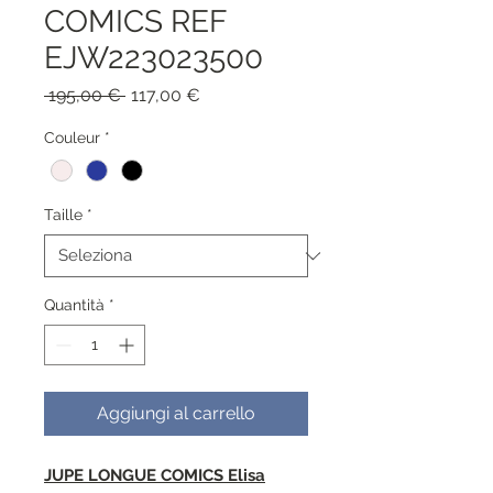
COMICS REF
EJW223023500
Prezzo
Prezzo
 195,00 € 
117,00 €
regolare
scontato
Couleur
*
Taille
*
Quantità
*
Aggiungi al carrello
JUPE LONGUE COMICS Elisa