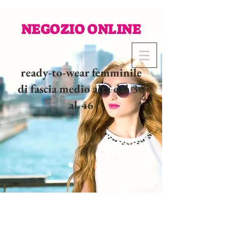
NEGOZIO ONLINE
ready-to-wear femminile
di fascia medio alta dal 36
al 46
02 32 37 53 23 - 48
rue
Joséphine, 27000 Evreux