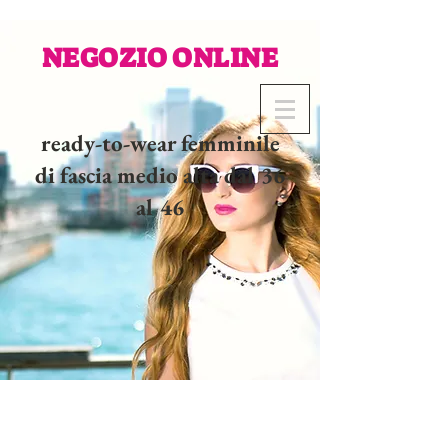
NEGOZIO ONLINE
ready-to-wear femminile
di fascia medio alta dal 36
al 46
02 32 37 53 23 - 48
rue
Joséphine, 27000 Evreux