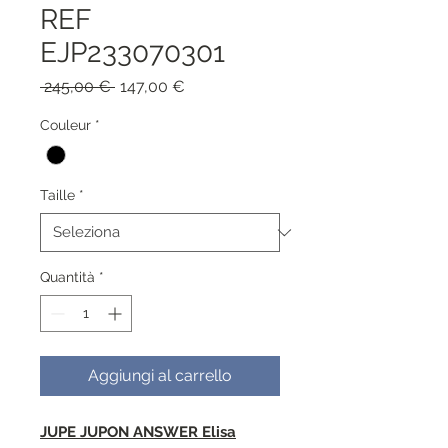
REF
EJP233070301
Prezzo
Prezzo
 245,00 € 
147,00 €
regolare
scontato
Couleur
*
Taille
*
Quantità
*
Aggiungi al carrello
JUPE JUPON ANSWER Elisa