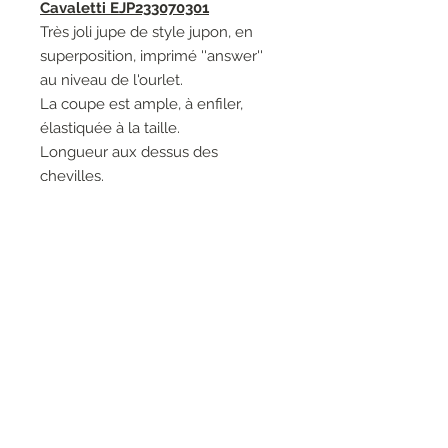
Cavaletti EJP233070301
Très joli jupe de style jupon, en
superposition, imprimé ''answer''
au niveau de l'ourlet.
La coupe est ample, à enfiler,
élastiquée à la taille.
Longueur aux dessus des
chevilles.
Modèle chic et agréable à porter
en toutes les circonstances.
Matières: 66% Coton 31% Nylon 3%
Elasthanne.
Entretien: Lavage à la main 30°.
Marque: Elisa Cavaletti.