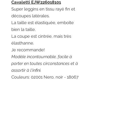
Cavaletti EJW226018101
Super leggins en tissu rayé fin et
découpes latérales.
La taille est élastiquée, emboîte
bien la taille.
La coupe est cintrée, mais très
élasthanne.
Je recommande!
Modèle incontournable, facile à
porter en toutes circonstances et à
assortir à l'infini.
Couleurs: 02001 Nero, noir - 18067
Fumetto, bleu.
Matières: 68% Viscose 27%
Polyamide 4% Elasthanne 1%
Polyester - 80% Polyamide 20%
Elasthanne.
Entretien: Lavage à la main 30°.
Marque: Elisa Cavaletti.