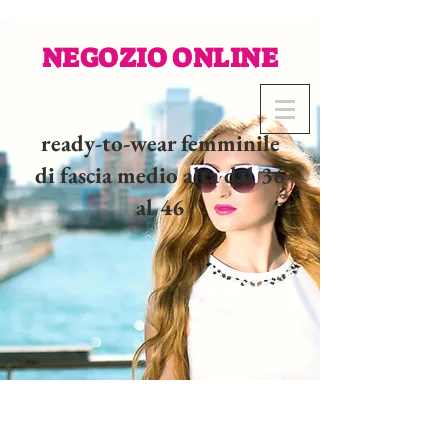
NEGOZIO ONLINE
ready-to-wear femminile
di fascia medio alta dal 36
al 46
02 32 37 53 23 - 48
rue
Joséphine, 27000 Evreux