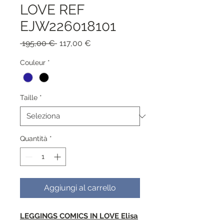
LOVE REF
EJW226018101
Prezzo
Prezzo
 195,00 € 
117,00 €
regolare
scontato
Couleur
*
Taille
*
Quantità
*
Aggiungi al carrello
LEGGINGS COMICS IN LOVE Elisa