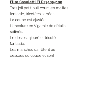
Elisa Cavaletti ELP234054100
Très joli petit pull court, en mailles
fantaisie, tricotées serrées.
La coupe est ajustée
L'encolure en V garnie de détails
raffinés.
Le dos est ajouré et tricoté
fantaisie.
Les manches s'arrêtent au
dessous du coude et sont
resserrées à leurs extrémités.
Modèle chic, féminin à porter en
toutes circonstance
Matières: 70% Viscose 30%
Polyester.
Entretien: Lavage à la main 30°.
Marque: Elisa Cavaletti.