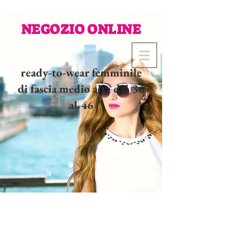
NEGOZIO ONLINE
ready-to-wear femminile
di fascia medio alta dal 36
al 46
02 32 37 53 23 - 48
rue
Joséphine, 27000 Evreux