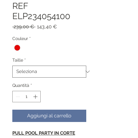
REF
ELP234054100
Prezzo
Prezzo
 239,00 € 
143,40 €
regolare
scontato
Couleur
*
Taille
*
Quantità
*
Aggiungi al carrello
PULL POOL PARTY IN CORTE