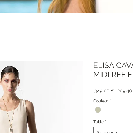
ELISA CAV
MIDI REF 
Prezzo
 349,00 € 
209,40
regolar
Couleur
*
Taille
*
Seleziona