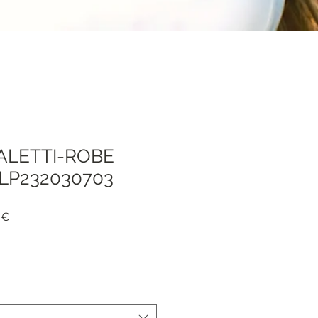
ALETTI-ROBE
ELP232030703
Prezzo
 €
e
scontato