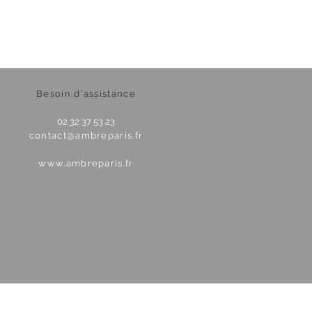
Besoin d'assistance
02 32 37 53 23
contact@ambreparis.fr
www.ambreparis.fr