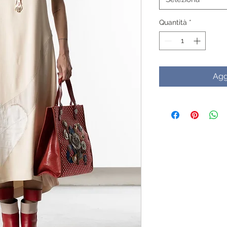
Quantità
*
Agg