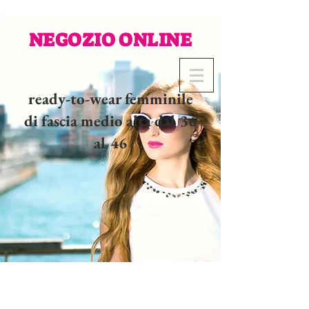
NEGOZIO ONLINE
ready-to-wear femminile
di fascia medio alta dal 36
al 46
02 32 37 53 23 - 48
rue
Joséphine, 27000 Evreux