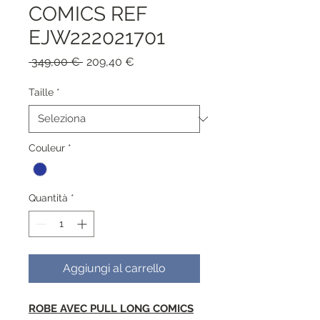
COMICS REF
EJW222021701
Prezzo
Prezzo
 349,00 € 
209,40 €
regolare
scontato
Taille
*
Couleur
*
Quantità
*
Aggiungi al carrello
ROBE AVEC PULL LONG COMICS