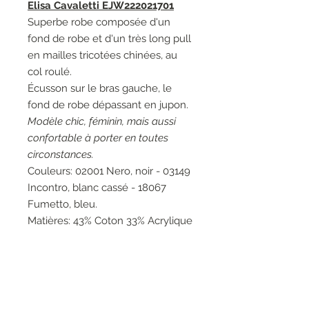
Elisa Cavaletti EJW222021701
Superbe robe composée d'un
fond de robe et d'un très long pull
en mailles tricotées chinées, au
col roulé.
Écusson sur le bras gauche, le
fond de robe dépassant en jupon.
Modèle chic, féminin, mais aussi
confortable à porter en toutes
circonstances.
Couleurs: 02001 Nero, noir - 03149
Incontro, blanc cassé - 18067
Fumetto, bleu.
Matières: 43% Coton 33% Acrylique
14% Laine 10% Polyester - 63%
Coton 19% Fibres de métal 18%
Polyamide - 50% Viscose 28%
Polyamide 22% Polyester - 100%
Polyamide - 95% Viscose 5%