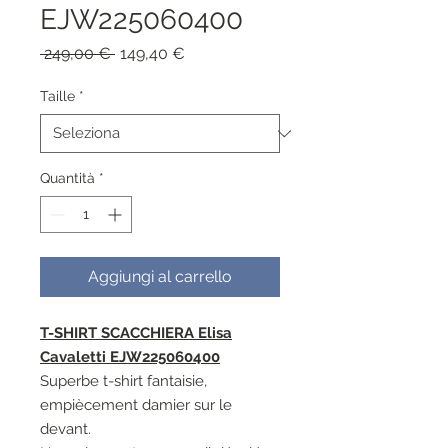
EJW225060400
Prezzo
Prezzo
 249,00 € 
149,40 €
regolare
scontato
Taille
*
Quantità
*
Aggiungi al carrello
T-SHIRT SCACCHIERA Elisa
Cavaletti EJW225060400
Superbe t-shirt fantaisie,
empiècement damier sur le
devant.