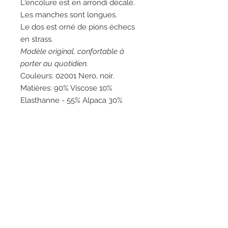
L'encolure est en arrondi décalé.
Les manches sont longues.
Le dos est orné de pions échecs
en strass.
Modèle original, confortable à
porter au quotidien.
Couleurs: 02001 Nero, noir.
Matières: 90% Viscose 10%
Elasthanne - 55% Alpaca 30%
Acrylique 15% Polyamide - 53%
Coton 47% Elasthanne - 52%
Viscose 28% Polyester 20%
Polyamide.
Entretien: Lavage à la main 30°.
Marque: Elisa Cavaletti.
Fabrication artisanale italienne.