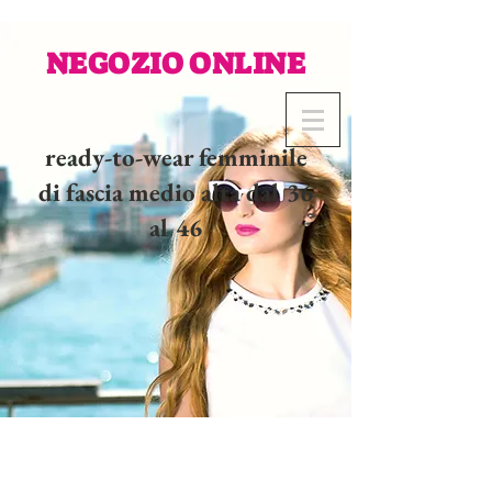
NEGOZIO ONLINE
ready-to-wear femminile
di fascia medio alta dal 36
al 46
02 32 37 53 23 - 48
rue
Joséphine, 27000 Evreux