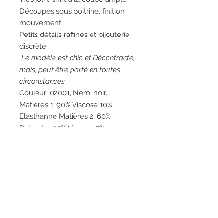
Découpes sous poitrine, finition
mouvement.
Petits détails raffinés et bijouterie
discrète.
Le modèle est chic et Décontracté,
mais, peut être porté en toutes
circonstances.
Couleur: 02001, Nero, noir.
Matières 1: 90% Viscose 10%
Elasthanne Matières 2: 60%
Polyester 35% Viscose 5%
Elasthanne Matières 3: 100%
Polyurethane Matières 4: 75%
Viscose 23% Polyamide 2%
Elasthanne.
Entretien: Lavage à la main 30°.
Marque: Elisa Cavaletti.
Fabrication artisanale italienne.