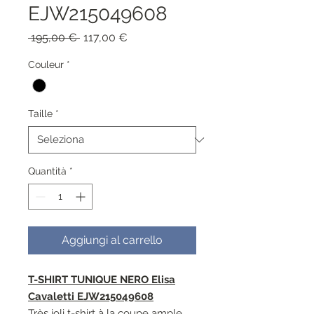
EJW215049608
Prezzo
Prezzo
 195,00 € 
117,00 €
regolare
scontato
Couleur
*
Taille
*
Quantità
*
Aggiungi al carrello
T-SHIRT TUNIQUE NERO Elisa
Cavaletti EJW215049608
Très joli t-shirt à la coupe ample.