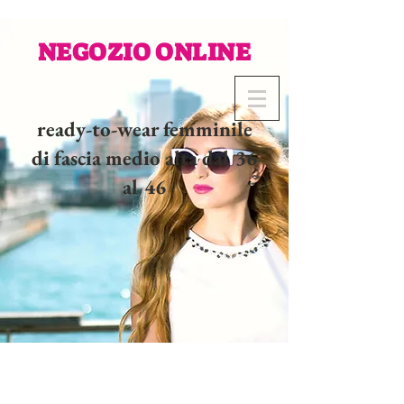
NEGOZIO ONLINE
ready-to-wear femminile
di fascia medio alta dal 36
al 46
02 32 37 53 23 - 48
rue
Joséphine, 27000 Evreux