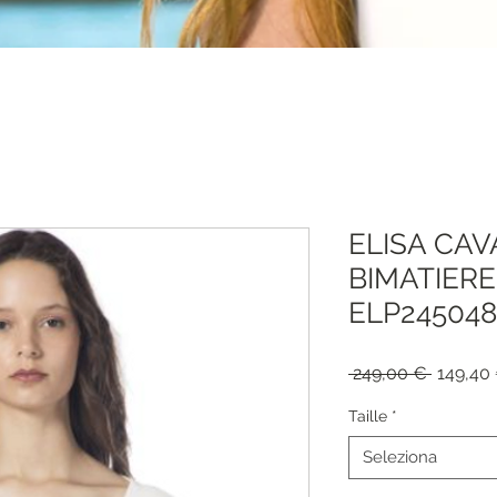
ELISA CAV
BIMATIERE
ELP24504
Prezzo
 249,00 € 
149,40
regolar
Taille
*
Seleziona