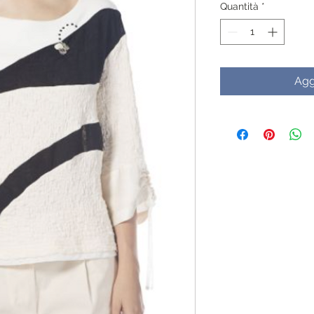
Quantità
*
Agg