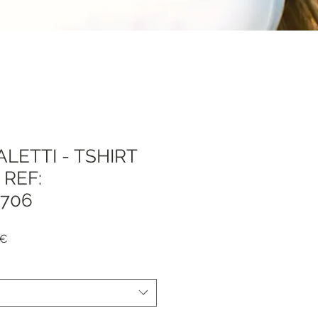
ALETTI - TSHIRT
 REF:
8706
Prezzo
 €
e
scontato