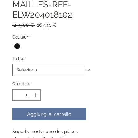
MAILLES-REF-
ELW204018102
Prezzo
Prezzo
 279,00 € 
167,40 €
regolare
scontato
Couleur
*
Taille
*
Quantità
*
Aggiungi al carrello
Superbe veste, une des pièces