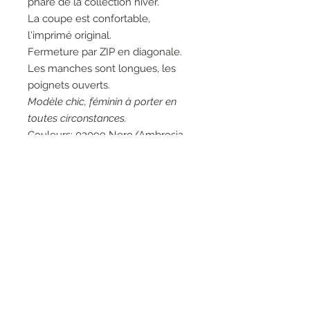
phare de la collection hiver.
La coupe est confortable,
l'imprimé original.
Fermeture par ZIP en diagonale.
Les manches sont longues, les
poignets ouverts.
Modèle chic, féminin à porter en
toutes circonstances.
Couleurs: 02099 Nero/Ambrosia,
noir et écru.
Matières: 50% Viscose 28%
Polyamide 22% Polyester - 70%
Viscose 30% Polyester - 100%
Polypropylène.
Entretien: Lavage à la main 30°.