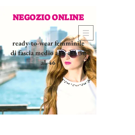
NEGOZIO ONLINE
ready-to-wear femminile
di fascia medio alta dal 36
al 46
02 32 37 53 23 - 48
rue
Joséphine, 27000 Evreux