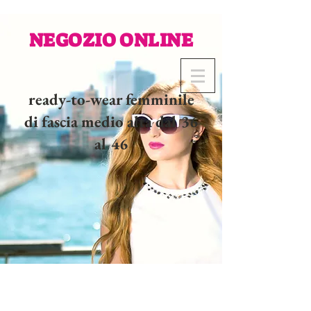
NEGOZIO ONLINE
ready-to-wear femminile
di fascia medio alta dal 36
al 46
02 32 37 53 23 - 48
rue
Joséphine, 27000 Evreux