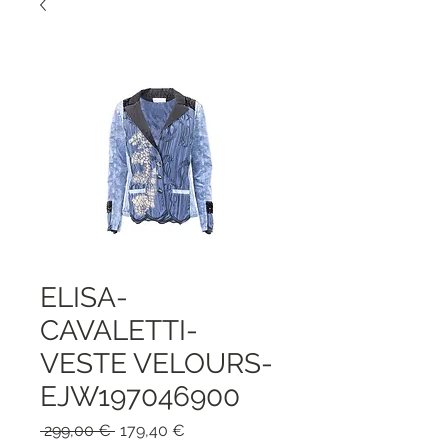
ELISA-
CAVALETTI-
VESTE VELOURS-
EJW197046900
Prezzo
Prezzo
 299,00 € 
179,40 €