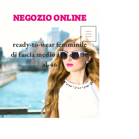
NEGOZIO ONLINE
ready-to-wear femminile
di fascia medio alta dal 36
al 46
02 32 37 53 23 - 48
rue
Joséphine, 27000 Evreux