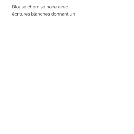
Blouse chemise noire avec
écritures blanches donnant un
effet de graffiti et impression « pop
art » au dos.
100% Polyester
RESEAUX SOCIAUX
S'inscrire à la newsletter