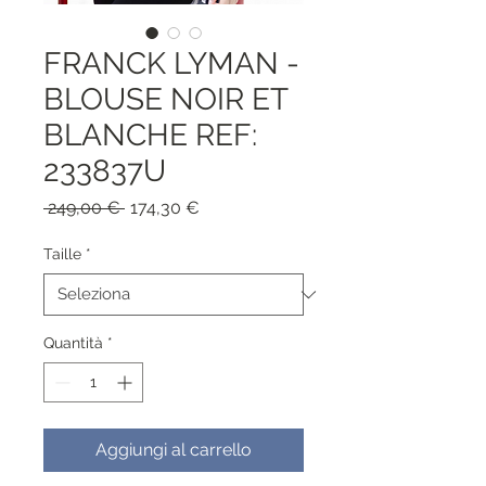
FRANCK LYMAN -
BLOUSE NOIR ET
BLANCHE REF:
233837U
Prezzo
Prezzo
 249,00 € 
174,30 €
regolare
scontato
Taille
*
Quantità
*
Aggiungi al carrello