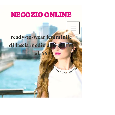
NEGOZIO ONLINE
ready-to-wear femminile
di fascia medio alta dal 36
al 46
02 32 37 53 23 - 48
rue
Joséphine, 27000 Evreux