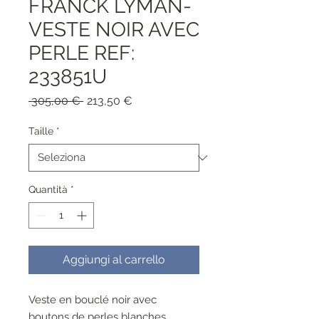
FRANCK LYMAN-
VESTE NOIR AVEC
PERLE REF:
233851U
Prezzo
Prezzo
 305,00 € 
213,50 €
regolare
scontato
Taille
*
Quantità
*
Aggiungi al carrello
Veste en bouclé noir avec
boutons de perles blanches