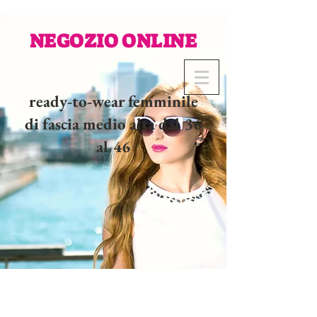
NEGOZIO ONLINE
ready-to-wear femminile
di fascia medio alta dal 36
al 46
02 32 37 53 23 - 48
rue
Joséphine, 27000 Evreux