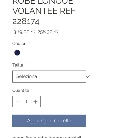
ROBE LONGUE
VOLANTEE REF
228174
Prezzo
Prezzo
 369,00 € 
258,30 €
regolare
scontato
Couleur
*
Taille
*
Quantità
*
Aggiungi al carrello