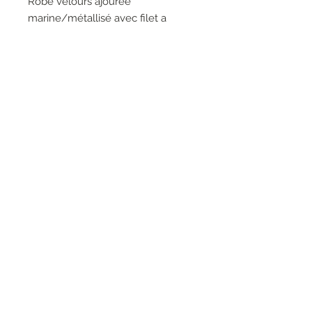
Robe velours ajourée
marine/métallisé avec filet a
l’encolure et manches cloche
garnies de ruban de satin.
50% polyester 40% rayonne 5%
métallique 5% élasthanne
RESEAUX SOCIAUX
S'inscrire à la newsletter