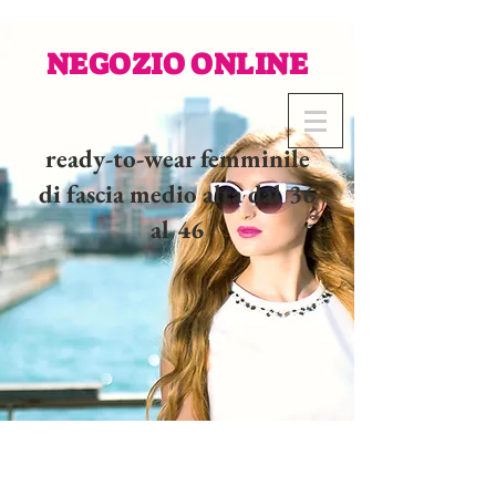
NEGOZIO ONLINE
ready-to-wear femminile
di fascia medio alta dal 36
al 46
02 32 37 53 23 - 48
rue
Joséphine, 27000 Evreux