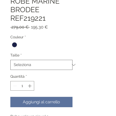
ROBE MARINE
BRODEE
REF219221
Prezzo
Prezzo
 279,00 € 
195,30 €
regolare
scontato
Couleur
*
Taille
*
Quantità
*
Aggiungi al carrello