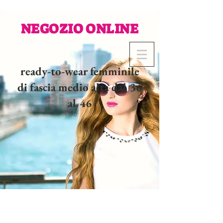
NEGOZIO ONLINE
ready-to-wear femminile
di fascia medio alta dal 36
al 46
02 32 37 53 23 - 48
rue
Joséphine, 27000 Evreux