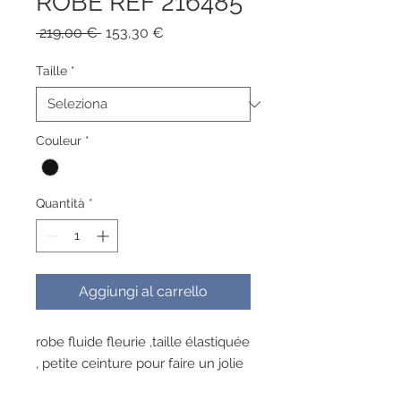
ROBE REF 216485
Prezzo
Prezzo
 219,00 € 
153,30 €
regolare
scontato
Taille
*
Couleur
*
Quantità
*
Aggiungi al carrello
robe fluide fleurie ,taille élastiquée
, petite ceinture pour faire un jolie
effet